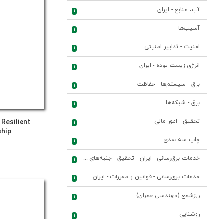
آب، منابع - ایران
1
آسیب‌ها
1
امنیت - تدابیر امنیتی
1
انرژی زیست توده - ایران
1
برق - سیستم‌ها - حفاظت
1
برق - شبکه‌ها
1
تحقیق - امور مالی
Resilient
1
ship
چاپ سه بعدی
1
خدمات برق‌رسانی - ایران - تحقیق - جنبه‌های اقتصادی
1
خدمات برق‌رسانی - قوانین و مقررات - ایران
1
ریزشمع (مهندسی عمران)
1
روشنایی
1