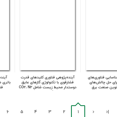
ناسایی فناوری‌های
آینده‌پژوهی فناوری کلیدهای قدرت
آینده
هور ICT برای حل چالش‌های
فشارقوی با تکنولوژی گازهای عایق
باتری د
نوین صنعت برق
دوستدار محیط زیست شامل CO2، N2
فن
و ترکیبات آن و هوای فشرده
6
5
4
3
2
1
|