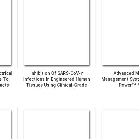
trical
Inhibition Of SARS-CoV-2
Advanced M
e To
Infections In Engineered Human
Management Syst
pacts
Tissues Using Clinical-Grade
Power™
Soluble Human ACE2