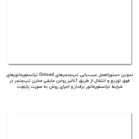
تدوین دستورالعمل عیب‌یابی تپ‌چنجرهای Onload ترانسفورماتورهای
فوق توزیع و انتقال از طریق آنالیز روغن عایقی مخزن تپ‌چنجر در
شرایط ترانسفورماتور برقدار و اجرای روش به صورت پایلوت