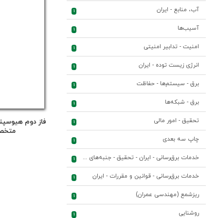
آب، منابع - ایران
1
آسیب‌ها
1
امنیت - تدابیر امنیتی
1
انرژی زیست توده - ایران
1
برق - سیستم‌ها - حفاظت
1
برق - شبکه‌ها
1
تحقیق - امور مالی
فاز دوم هیوسپت
1
متخص
چاپ سه بعدی
1
خدمات برق‌رسانی - ایران - تحقیق - جنبه‌های اقتصادی
1
خدمات برق‌رسانی - قوانین و مقررات - ایران
1
ریزشمع (مهندسی عمران)
1
روشنایی
1