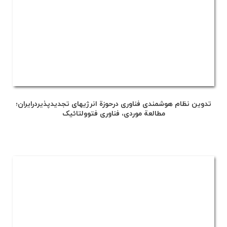
تدوین نظام هوشمندی فناوری درحوزة انرژیهای تجدیدپذیردرایران؛
مطالعة موردی، فناوری فتوولتائیک