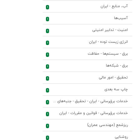
آب، منابع - ایران
1
آسیب‌ها
1
امنیت - تدابیر امنیتی
1
انرژی زیست توده - ایران
1
برق - سیستم‌ها - حفاظت
1
برق - شبکه‌ها
1
تحقیق - امور مالی
1
چاپ سه بعدی
1
خدمات برق‌رسانی - ایران - تحقیق - جنبه‌های اقتصادی
1
خدمات برق‌رسانی - قوانین و مقررات - ایران
1
ریزشمع (مهندسی عمران)
1
روشنایی
1