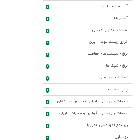
آب، منابع - ایران
1
آسیب‌ها
1
امنیت - تدابیر امنیتی
1
انرژی زیست توده - ایران
1
برق - سیستم‌ها - حفاظت
1
برق - شبکه‌ها
1
تحقیق - امور مالی
1
چاپ سه بعدی
1
خدمات برق‌رسانی - ایران - تحقیق - جنبه‌های اقتصادی
1
خدمات برق‌رسانی - قوانین و مقررات - ایران
1
ریزشمع (مهندسی عمران)
1
روشنایی
1