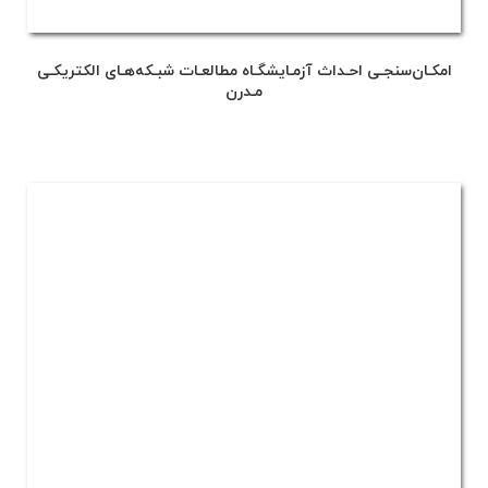
امکـان‌سنجـی احـداث آزمـایشگـاه مطالعـات شبـکه‌هـای الکتریکـی
مـدرن