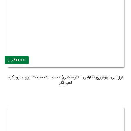
900,000
ریال
ارزیابی بهره‌وری (کارایی - اثربخشی) تحقیقات صنعت برق با رویکرد
کمی‌نگر