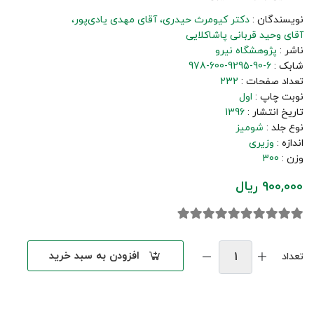
نویسندگان :
دکتر کیومرث حیدری
آقای مهدی یادی‌پور
آقای وحید قربانی پاشاکلایی
ناشر :
پژوهشگاه نیرو
شابک :
978-600-9295-90-6
تعداد صفحات :
232
نوبت چاپ :
اول
تاریخ انتشار :
1396
نوع جلد :
شومیز
اندازه :
وزیری
وزن :
300
900,000 ریال
افزودن به سبد خرید
تعداد