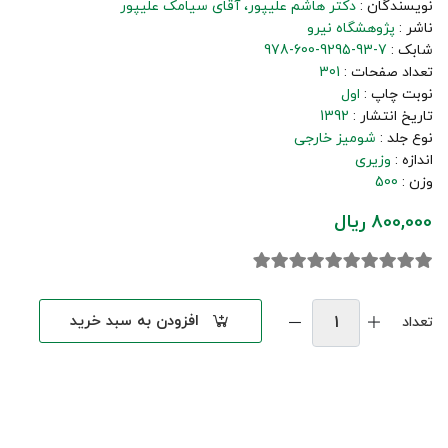
نویسندگان :
دکتر هاشم علیپور
آقای سیامک علیپور
ناشر :
پژوهشگاه نیرو
شابک :
978-600-9295-93-7
تعداد صفحات :
301
نوبت چاپ :
اول
تاریخ انتشار :
1392
نوع جلد :
شومیز خارجی
اندازه :
وزیری
وزن :
500
800,000 ریال
افزودن به سبد خرید
تعداد