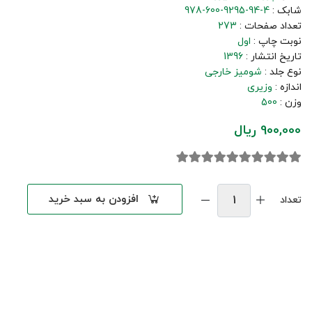
شابک :
978-600-9295-94-4
تعداد صفحات :
273
نوبت چاپ :
اول
تاریخ انتشار :
1396
نوع جلد :
شومیز خارجی
اندازه :
وزیری
وزن :
500
900,000 ریال
افزودن به سبد خرید
تعداد