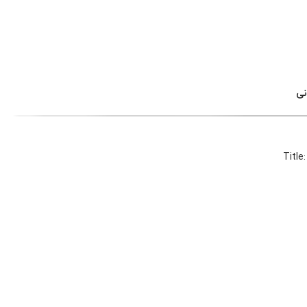
نی
Title