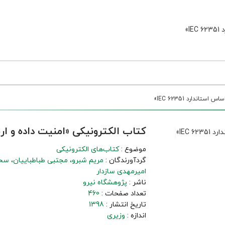
ندارد IEC 62351»
کتاب الکترونیکی «امنیت داده و ارتباط
موضوع :
کتاب‌های الکترونیکی
گردآورندگان :
مریم شبرو
مجتبی طباطباییان
سحر
امیرمهدی سازدار
ناشر :
پژوهشگاه نیرو
تعداد صفحات :
460
تاریخ انتشار :
1398
اندازه :
وزیری