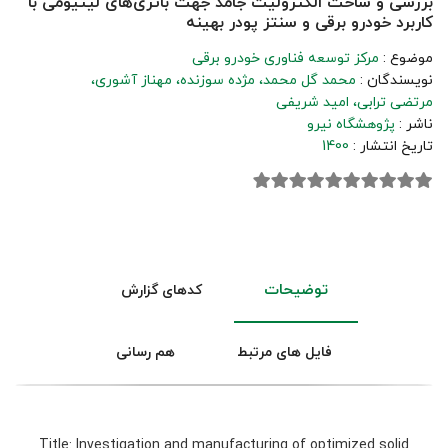
بررسی و ساخت الکترولیت جامد جهت باتری‌های لیتیومی با
کاربرد خودرو برقی و سنتز پودر بهینه
موضوع :
مرکز توسعه فناوری خودرو برقی
نویسندگان :
محمد گل محمد
مژده سوزنده
مهناز آشوری
مرتضی ترابی
امید شریفی
ناشر :
پژوهشگاه نیرو
تاریخ انتشار :
1400
توضیحات
کدهای گزارش
فایل های مرتبط
هم رسانی
Title: Investigation and manufacturing of optimized solid