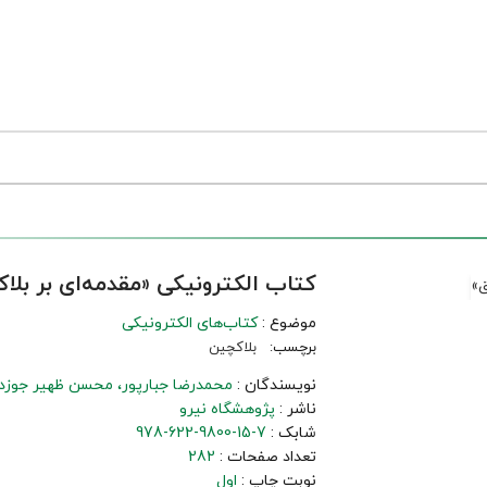
کتاب الکترونیکی «مقدمه‌ای بر بلا
موضوع :
کتاب‌های الکترونیکی
برچسب:
بلاکچین
نویسندگان :
محمدرضا جبارپور
محسن ظهیر جوزدا
ناشر :
پژوهشگاه نیرو
شابک :
978-622-9800-15-7
تعداد صفحات :
282
نوبت چاپ :
اول