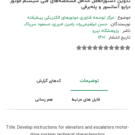
تدوین دستورالعمل حداقل مشخصه‌های فنی سیستم موتور
درایو آسانسور و پله‌برقی
موضوع :
مرکز توسعه فناوری موتورهای الکتریکی پیشرفته
نویسندگان :
حسن ابراهیمی‌راد
رامین امیری
مسعود سرپاک
ناشر :
پژوهشگاه نیرو
تاریخ انتشار :
1401
توضیحات
کدهای گزارش
فایل های مرتبط
هم رسانی
Title: Develop instructions for elevators and escalators motor-
drive system technical characteristics