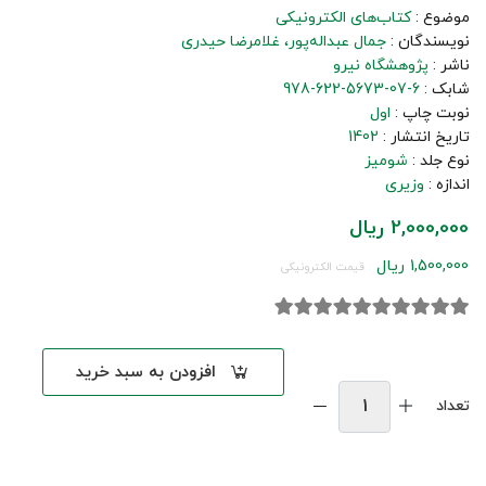
موضوع :
کتاب‌های الکترونیکی
نویسندگان :
جمال عبداله‌پور
غلامرضا حیدری
ناشر :
پژوهشگاه نیرو
شابک :
978-622-5673-07-6
نوبت چاپ :
اول
تاریخ انتشار :
1402
نوع جلد :
شومیز
اندازه :
وزیری
2,000,000 ریال
1,500,000 ریال
قیمت الکترونیکی
افزودن به سبد خرید
تعداد