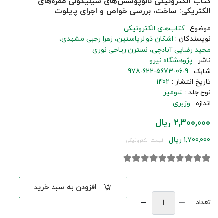
کتاب الکترونیکی نانوپوشش‌های سیلیکونی مقره‌های
الکتریکی: ساخت، بررسی خواص و اجرای پایلوت
موضوع :
کتاب‌های الکترونیکی
نویسندگان :
اشکان ذوالریاستین
زهرا رجبی مشهدی
مجید رضایی آبادچی
نسترن ریاحی نوری
ناشر :
پژوهشگاه نیرو
شابک :
978-622-5673-06-9
تاریخ انتشار :
1402
نوع جلد :
شومیز
اندازه :
وزیری
2,300,000 ریال
1,700,000 ریال
قیمت الکترونیکی
افزودن به سبد خرید
تعداد