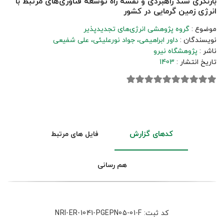
بازنگری سند راهبردی و نقشه راه توسعه فناوری‌های مرتبط با
انرژی زمین گرمایی در کشور
موضوع :
گروه پژوهشی انرژی‌های تجدیدپذیر
نویسندگان :
داور ابراهیمی
جواد نورعلیئی
علی شفیعی
ناشر :
پژوهشگاه نیرو
تاریخ انتشار :
1403
کدهای گزارش
فایل های مرتبط
هم رسانی
کد ثبت: NRI-ER-1041-PGEPN05-01-F