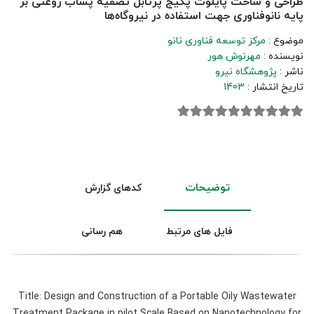
طراحی و ساخت پایلوت پکیج پرتابل تصفیه پساب روغنی بر
پایه نانوفناوری جهت استفاده در نیروگاه‌ها
موضوع :
مرکز توسعه فناوری نانو
نویسنده :
مهرنوش هور
ناشر :
پژوهشگاه نیرو
تاریخ انتشار :
1403
توضیحات
کدهای گزارش
فایل های مرتبط
هم رسانی
Title: Design and Construction of a Portable Oily Wastewater
Treatment Package in pilot Scale Based on Nanotechnology for