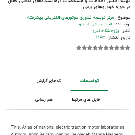
تهیه اطلس اطلاعات و مشخصات آزمایشگاه‌های داخلی فعال
در حوزه خودروهای برقی
موضوع :
مرکز توسعه فناوری موتورهای الکتریکی پیشرفته
نویسنده :
امین بیرامی اینانلو
ناشر :
پژوهشگاه نیرو
تاریخ انتشار :
1403
توضیحات
کدهای گزارش
فایل های مرتبط
هم رسانی
Title: Atlas of national electric traction motor laboratories
Authors: Amin Beirami Inanloo, Seyyedeh Mahsa Hashemi,