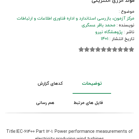
مولد انرژی الکتریکی
موضوع :
مرکز آزمون، بازرسی استاندارد و اداره فناوری اطلاعات و ارتباطات
نویسنده :
محمد باقر عسگری
ناشر :
پژوهشگاه نیرو
تاریخ انتشار :
1401
توضیحات
کدهای گزارش
فایل های مرتبط
هم رسانی
Title:IEC-61400 Part 12-1: Power performance measurements of