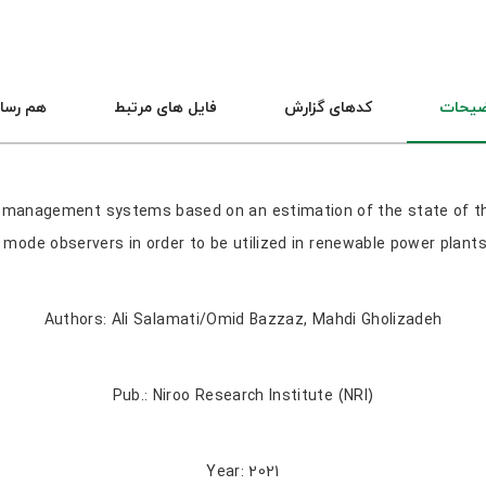
ضیحات
کدهای گزارش
فایل های مرتبط
هم رسا
y management systems based on an estimation of the state of th
mode observers in order to be utilized in renewable power plant
Authors: Ali Salamati/Omid Bazzaz, Mahdi Gholizadeh
Pub.: Niroo Research Institute (NRI)
Year: 2021