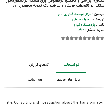
مشاوره، بررسی و تحقیق درخصوص ورق هسته ترانسفورماتور
مبتنی بر نانوذرات فریتی و ساخت یک نمونه محصول آن
موضوع :
مرکز توسعه فناوری نانو
نویسنده :
سارا محسنی
ناشر :
پژوهشگاه نیرو
تاریخ انتشار :
1400
توضیحات
کدهای گزارش
فایل های مرتبط
هم رسانی
Title: Consulting and investigation about the transformator