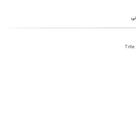
نی
Title