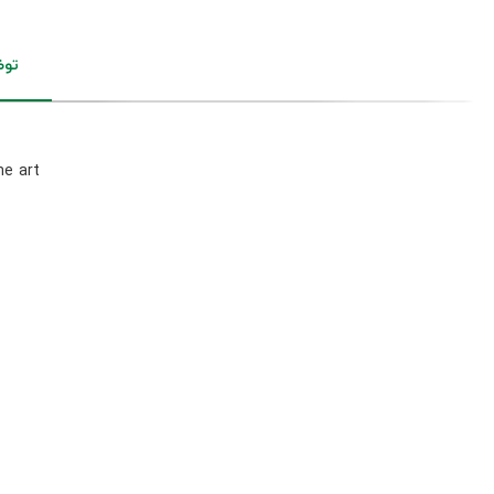
تو
he art